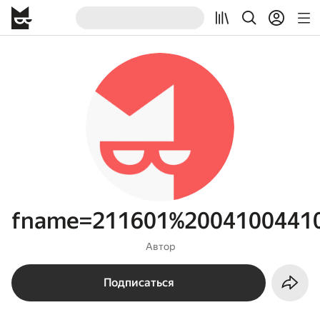
fname=211601%20041004410
Автор
Подписаться