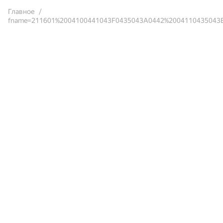
Главное
fname=211601%2004100441043F0435043A0442%2004110435043B