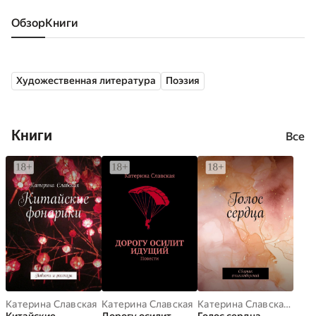
Обзор
книги
Художественная литература
Поэзия
Книги
Все
Катерина Славская
Катерина Славская
Катерина Славская
,
lev
,