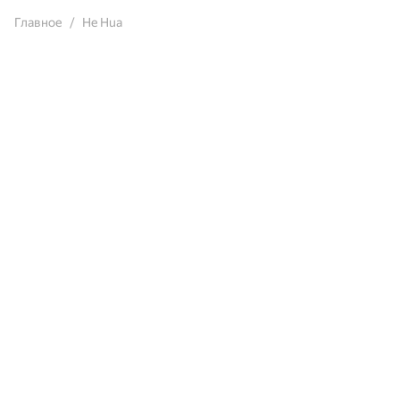
Главное
He Hua