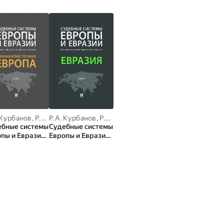
 Курбанов
,
Р.А. Гурбанов
Р.А. Курбанов
,
Р.А. Гурбанов
ебные системы
Судебные системы
пы и Евразии.
Европы и Евразии.
2. Южная и
Том 3. Евразия.
очная Европа.
Научно-
чно-
энциклопедическо
иклопедическо
е издание
дание