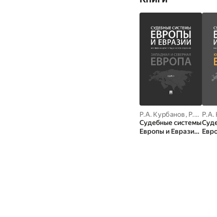
Р.А. Курбанов
,
Р.А. Гурбанов
Р.А.
Судебные системы
Суд
Европы и Евразии.
Евро
Том 1. Западная и
Том 
Северная Европа.
Вост
Научно-
Нау
энциклопедическо
энц
е издание
е из