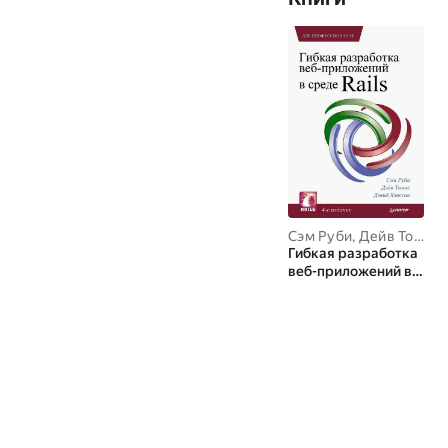
Сэм Руби
,
Дейв Томас
,
Гибкая разработка
веб-приложений в
среде Rails.