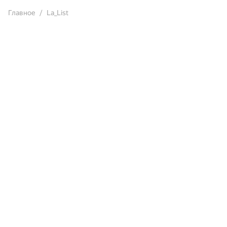
Главное
La_List