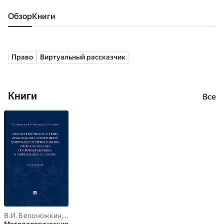
Обзор
книги
Право
Виртуальный рассказчик
Книги
Все
В.И. Белоножкин
,
Т.В. Колобова
,
Т.Д. Зражевская