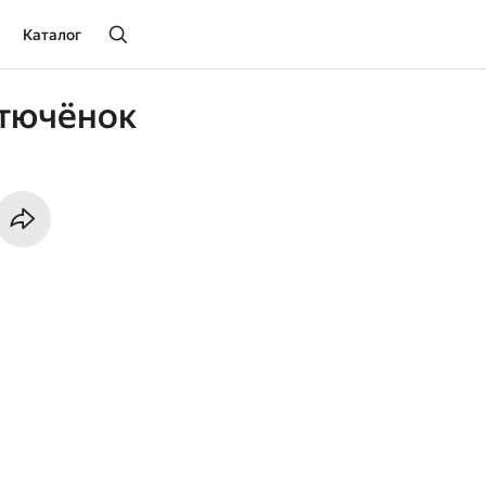
Каталог
стючёнок