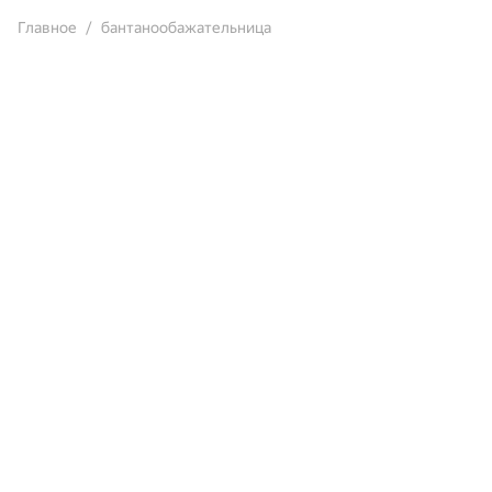
Главное
бантанообажательница