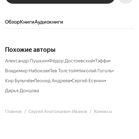
Обзор
книги
аудиокниги
Похожие авторы
•
•
•
Александр Пушкин
Фёдор Достоевский
Тэффи
•
•
•
Владимир Набоков
Лев Толстой
Николай Гоголь
•
•
•
Кир Булычёв
Леонид Андреев
Сергей Есенин
Дарья Донцова
Главное
Сергей Анатольевич Иванов
Комиксы