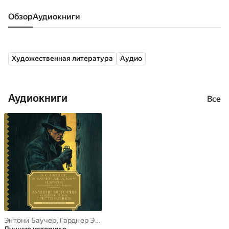
Обзор
аудиокниги
Художественная литература
Аудио
Аудиокниги
Все
Энтони Баучер
,
Гарднер Эрл Стенли
,
Карр Дж.Д.