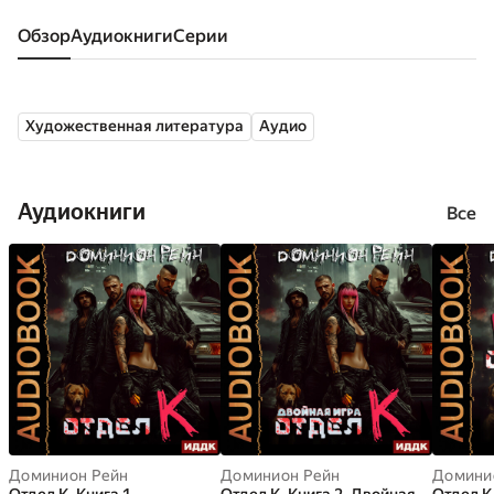
Обзор
аудиокниги
серии
Художественная литература
Аудио
Аудиокниги
Все
Доминион Рейн
Доминион Рейн
Домини