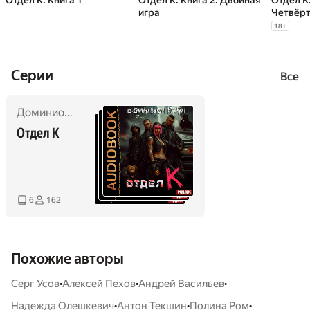
Отдел К. Книга 1
Отдел К. Книга 2. Двойная
Отдел К.
игра
Четвёрт
18
+
Cерии
Все
Доминион Рейн
Отдел К
6
162
Похожие авторы
•
•
•
Серг Усов
Алексей Пехов
Андрей Васильев
•
•
•
Надежда Олешкевич
Антон Текшин
Полина Ром