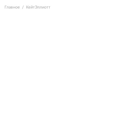
Главное
КейтЭллиотт