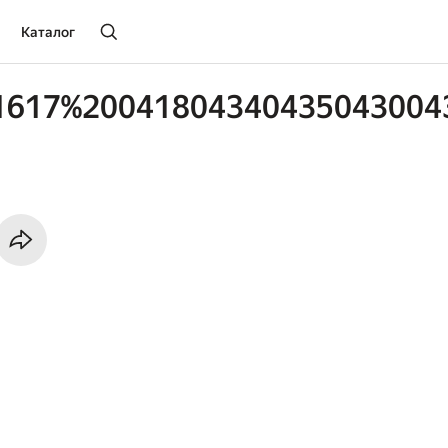
Каталог
1617%20041804340435043004