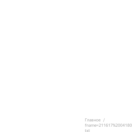
Главное
fname=211617%200418
txt