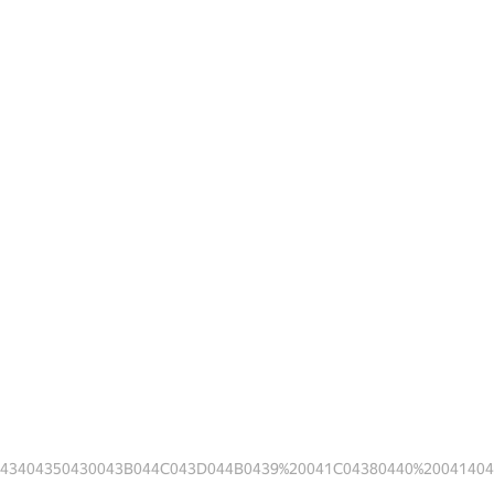
043404350430043B044C043D044B0439%20041C04380440%20041404