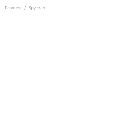
Главное
Spy crab