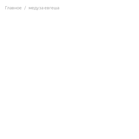
Главное
медуза евгеша