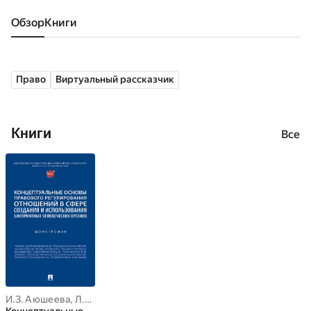
Обзор
книги
Право
Виртуальный рассказчик
Книги
Все
И.З. Аюшеева
,
Л.А. Новоселова
,
Д.Е. Богданов
,
Д.С. Ксенофонто