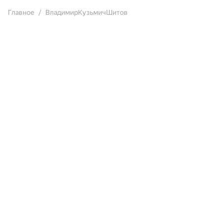
Главное
ВладимирКузьмичШитов