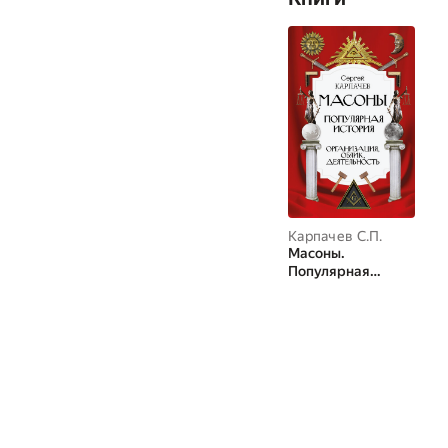
Карпачев С.П.
Масоны.
Популярная
история:
организация,
облик,
деятельность