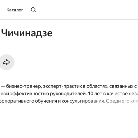
Каталог
 Чичинадзе
— бизнес-тренер, эксперт-практик в областях, связанных 
ной эффективностью руководителей. 10 лет в качестве не
орпоративного обучения и консультирования. Среди его кл
и международных компаний. 15 лет собственного опыта по
ые от реальности теории, «успешный успех» и запросы во в