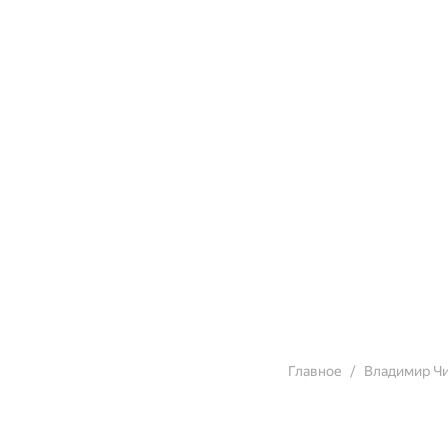
Верит: в инструмент
то, что с людьми дог
Главное
Владимир Ч