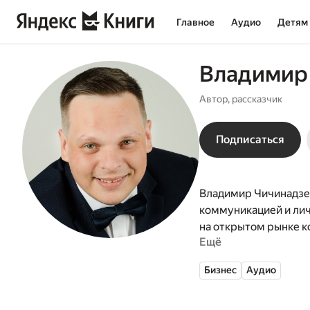
Главное
Аудио
Детям
Владимир
Автор, рассказчик
Подписаться
Владимир Чичинадзе 
коммуникацией и лич
на открытом рынке к
Ещё
крупных российских 
руководителя.
Бизнес
Аудио
Не верит: в оторванн
достижения целей.