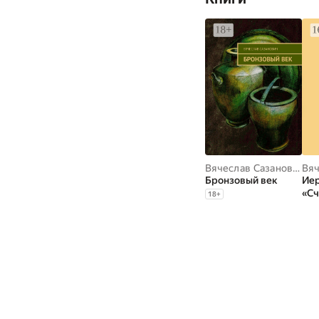
Вячеслав Сазанович
Бронзовый век
Иер
«Сч
18
+