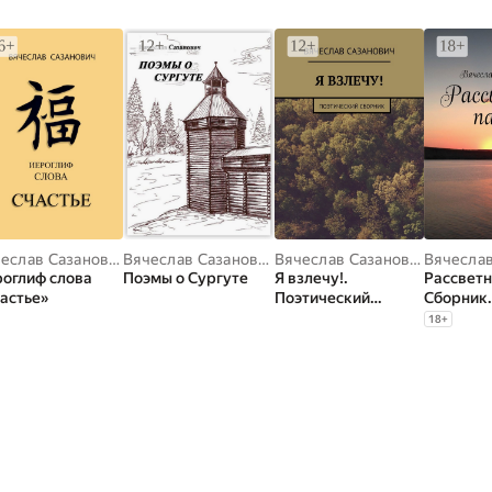
Вячеслав Сазанович
Вячеслав Сазанович
Вячеслав Сазанович
оглиф слова
Поэмы о Сургуте
Я взлечу!.
Рассветн
астье»
Поэтический
Сборник
сборник
стихотв
18
+