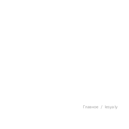
Главное
lesya ly