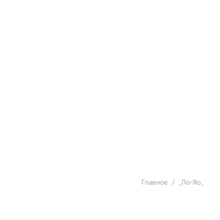
Главное
_Ло-Яо_