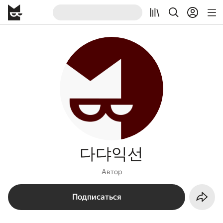
다댜익선
Автор
Подписаться