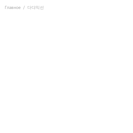
Главное
다댜익선