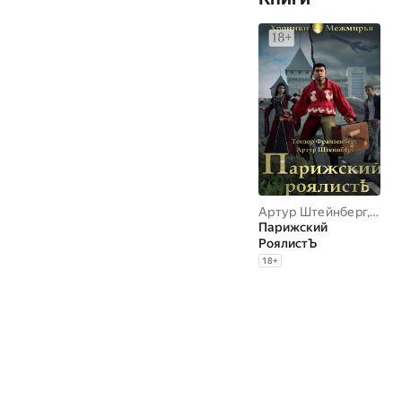
Артур Штейнберг
,
Теод
Парижский
РоялистЪ
18
+