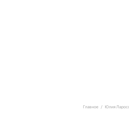
Главное
Юлия Ларос