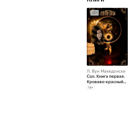
Л. Вун Македонски
Сол. Книга первая.
Кроваво-красный
кристалл
18
+