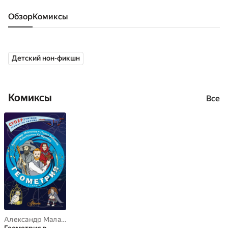
Обзор
комиксы
Детский нон-фикшн
Комиксы
Все
Александр Малахов
,
Константин Козеренко
,
Павел Бибиков