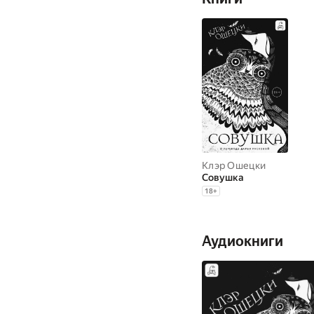
Клэр Ошецки
Совушка
18
+
Аудиокниги