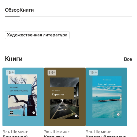
Обзор
книги
Художественная литература
Книги
Все
Эль Шеминг
Эль Шеминг
Эль Шеминг