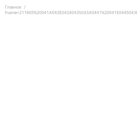
Главное
fname=211605%20041A043E04340435043A0441%20041E0445043E