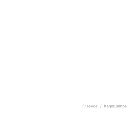
Главное
Kagez_senpai