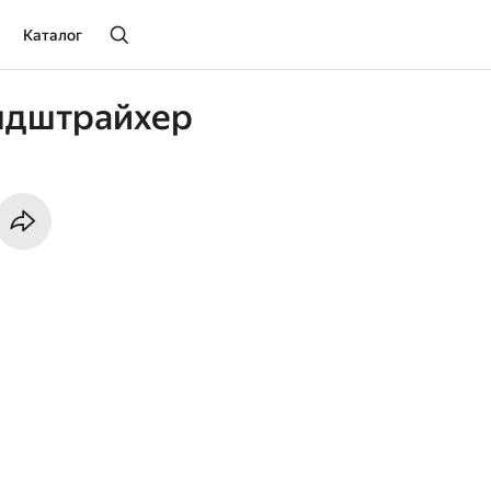
Каталог
ндштрайхер