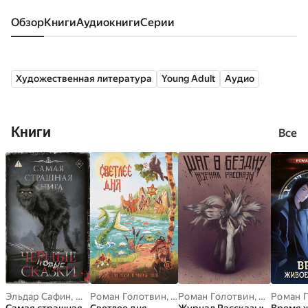
Обзор
книги
аудиокниги
серии
Художественная литература
Young Adult
Аудио
Книги
Все
Эльдар Сафин
,
Майк Гелприн
Роман Голотвин
,
Александр Подольский
,
Ирина Родионова
Роман Голотвин
,
,
,
Андрей М
Светлана 
Ирина Нев
Роман 