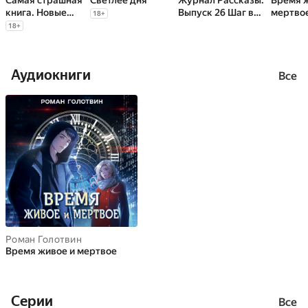
Самая страшная
Светлее дня
Журнал Рассказы:
Время 
книга. Новые
Выпуск 26 Шаг в
мертво
18
+
черные сказки
бездну
18
+
Аудиокниги
Все
Роман Голотвин
Время живое и мертвое
Cерии
Все