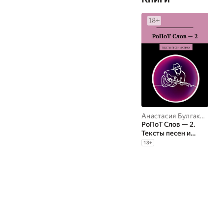
Анастасия Булгакова
,
А
РоПоТ Слов — 2.
Тексты песен и
стихи
18
+