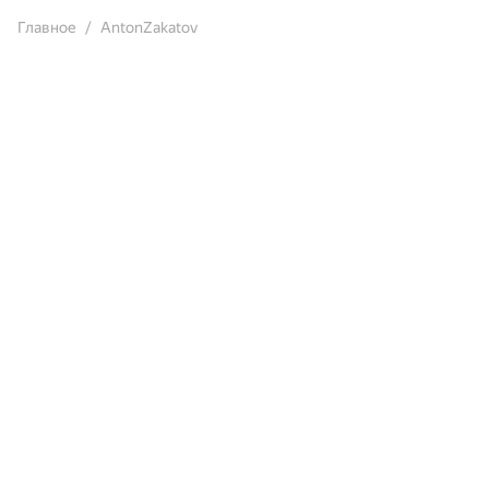
Главное
AntonZakatov