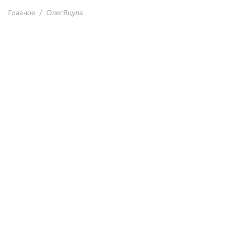
Главное
ОлегЯцула