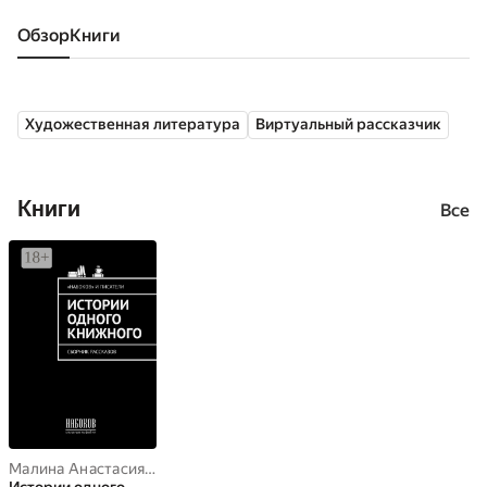
Обзор
книги
Художественная литература
Виртуальный рассказчик
Книги
Все
Малина Анастасия
,
Ирина Иванова
,
Валентин Губарев
,
Николай 