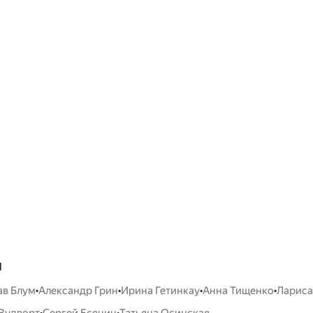
ы
•
•
•
•
ав Блум
Александр Грин
Ирина Гетинкау
Анна Тищенко
Лариса
•
•