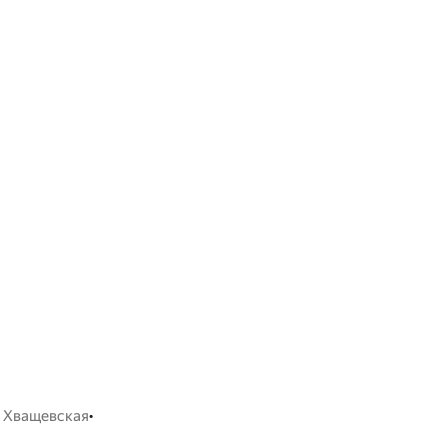
•
 Хващевская