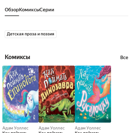
Обзор
комиксы
серии
Детская проза и поэзия
Комиксы
Все
Адам Уоллес
Адам Уоллес
Адам Уоллес