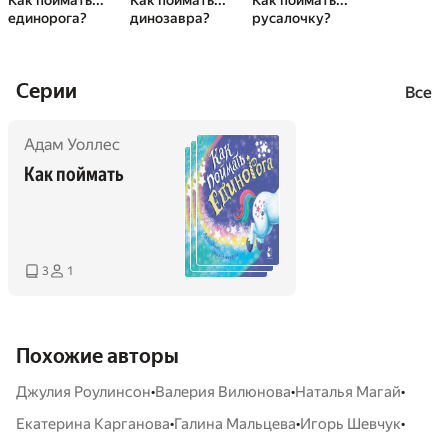
Как поймать...
Как поймать...
Как поймать...
единорога?
динозавра?
русалочку?
Cерии
Все
Адам Уоллес
Как поймать
3
1
Похожие авторы
•
•
•
Джулия Роулинсон
Валерия Вилюнова
Наталья Магай
•
•
•
Екатерина Карганова
Галина Мальцева
Игорь Шевчук