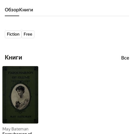
Обзор
книги
Fiction
Free
Книги
Все
May Bateman