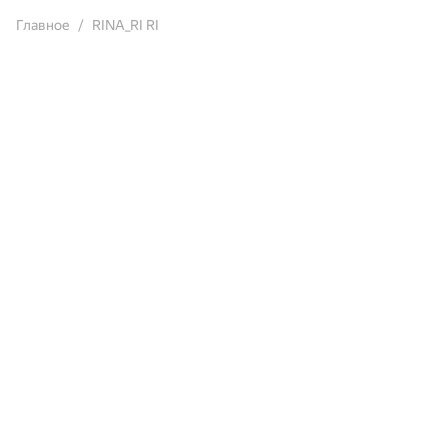
Главное
RINA_RI RI