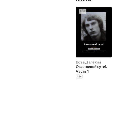
Вова Далёкий
Счастливой сути!.
Часть 1
18
+