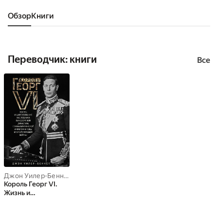
Обзор
книги
Переводчик: книги
Все
Джон Уилер-Беннет
Король Георг VI.
Жизнь и
царствование
наследника