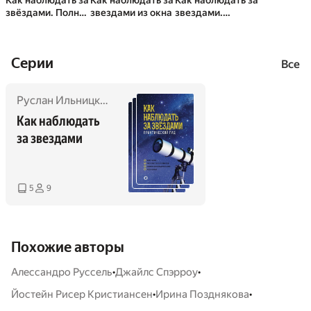
Как наблюдать за
Как наблюдать за
Как наблюдать за
звёздами. Полное
звездами из окна
звездами.
иллюстрированн
Практический
ое руководство
гид
Cерии
Все
Руслан Ильницкий
,
Андрей Кузнецов
,
Михаил Шевченко
Как наблюдать 
за звездами
5
9
Похожие авторы
•
•
Алессандро Руссель
Джайлс Спэрроу
•
•
Йостейн Рисер Кристиансен
Ирина Позднякова