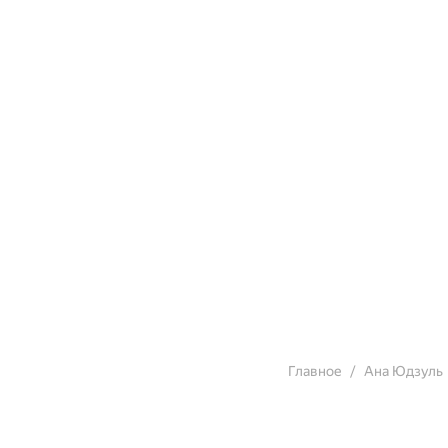
Главное
Ана Юдзуль