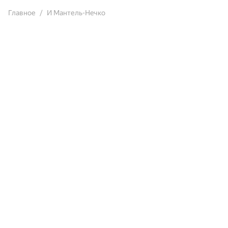
Главное
И Мантель-Heчко