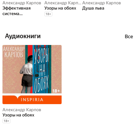
Александр Карпов
Александр Карпов
Александр Карпов
Эффективная
Узоры на обоях
Душа льва
система
18
+
бюджетирования и
управленческого
учета.
Аудиокниги
Практические
Все
советы и
рекомендации.
www.bud-tech.ru
Александр Карпов
Узоры на обоях
18
+