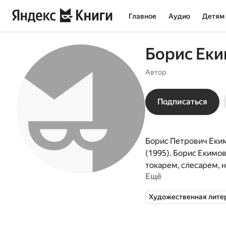
Главное
Аудио
Детям
Борис Ек
Автор
Подписаться
Борис Петрович Еким
(1995). Борис Екимов
токарем, слесарем, 
Ещё
Казахстане, учителем
принят в Союз писате
Художественная лите
многолетнюю писател
в самых популярных 
Царицынская», «Росс