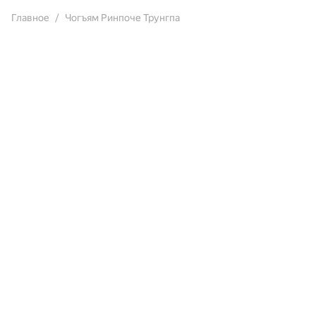
Главное
Чогъям Ринпоче Трунгпа